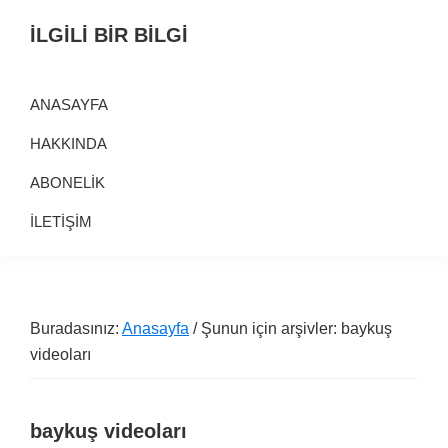
Birinci
Skip
Alt
İLGİLİ BİR BİLGİ
navigasyona
to
alana
Alternatif
geç
main
geç
Bilgi
content
ANASAYFA
Kaynağı
HAKKINDA
ABONELİK
İLETİŞİM
Buradasınız:
Anasayfa
/ Şunun için arşivler: baykuş
videoları
baykuş videoları