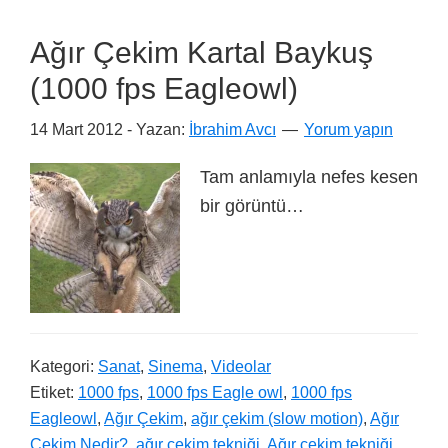
Ağır Çekim Kartal Baykuş
(1000 fps Eagleowl)
14 Mart 2012
- Yazan:
İbrahim Avcı
Yorum yapın
Tam anlamıyla nefes kesen
bir görüntü…
Kategori:
Sanat
,
Sinema
,
Videolar
Etiket:
1000 fps
,
1000 fps Eagle owl
,
1000 fps
Eagleowl
,
Ağır Çekim
,
ağır çekim (slow motion)
,
Ağır
Çekim Nedir?
,
ağır çekim tekniği
,
Ağır çekim tekniği