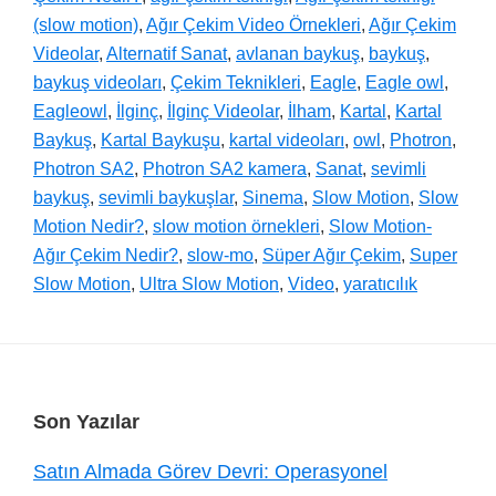
(slow motion)
,
Ağır Çekim Video Örnekleri
,
Ağır Çekim
Videolar
,
Alternatif Sanat
,
avlanan baykuş
,
baykuş
,
baykuş videoları
,
Çekim Teknikleri
,
Eagle
,
Eagle owl
,
Eagleowl
,
İlginç
,
İlginç Videolar
,
İlham
,
Kartal
,
Kartal
Baykuş
,
Kartal Baykuşu
,
kartal videoları
,
owl
,
Photron
,
Photron SA2
,
Photron SA2 kamera
,
Sanat
,
sevimli
baykuş
,
sevimli baykuşlar
,
Sinema
,
Slow Motion
,
Slow
Motion Nedir?
,
slow motion örnekleri
,
Slow Motion-
Ağır Çekim Nedir?
,
slow-mo
,
Süper Ağır Çekim
,
Super
Slow Motion
,
Ultra Slow Motion
,
Video
,
yaratıcılık
Footer
Son Yazılar
Satın Almada Görev Devri: Operasyonel