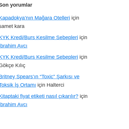
Son yorumlar
Kapadokya’nın Mağara Otelleri
için
samet kara
KYK Kredi/Burs Kesilme Sebepleri
için
İbrahim Avcı
KYK Kredi/Burs Kesilme Sebepleri
için
Gökçe Kılıç
Britney Spears’ın “Toxic” Şarkısı ve
Toksik İş Ortamı
için
Halterci
Kitaptaki fiyat etiketi nasıl çıkarılır?
için
İbrahim Avcı