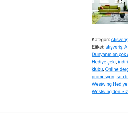
Kategori:
Alışveri
Etiket:
alışveriş
,
A
Dünyanın en çok s
Hediye çeki
,
indir
klübü
,
Online derg
promosyon
,
son t
Westwing Hediye
Westwing'den Siz