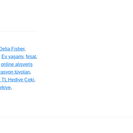
Delia Fisher
,
,
Ev yaşamı
,
fırsat
,
,
online alışveriş
rasyon tüyoları
,
 TL Hediye Çeki
,
rkiye
,