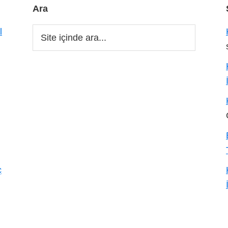
Ara
Site
l
içinde
ara...
ç