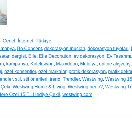
ş
,
Genel
,
İnternet
,
Türkiye
lmanya
,
Bo Concept
,
dekorasyon ipuçları
,
dekorasyon tüyoları
,
atan dergisi
,
Elle
,
Elle Decoration
,
ev dekorasyon
,
Ev Tasarımı
im
,
kampanya
,
Koleksiyon
,
Maxxdepo
,
Mobilya
,
online alışveriş
i
,
özel konseptler
,
özel markalar
,
pratik dekorasyon
,
pratik deko
rendler
,
stil
,
stil önerileri
,
trend
,
Trendler
,
Westwing
,
Westwing 15
 Çeki
,
Westwing Home & Living
,
Westwing nedir?
,
Westwing Tü
lere Özel 15 TL Hediye Çeki!
,
westwing.com