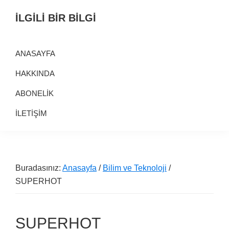
Birinci
Skip
Alt
İLGİLİ BİR BİLGİ
navigasyona
to
alana
Alternatif
geç
main
geç
Bilgi
content
ANASAYFA
Kaynağı
HAKKINDA
ABONELİK
İLETİŞİM
Buradasınız:
Anasayfa
/
Bilim ve Teknoloji
/
SUPERHOT
SUPERHOT