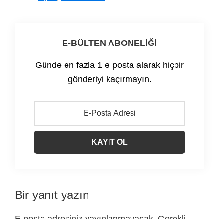
E-BÜLTEN ABONELİĞİ
Günde en fazla 1 e-posta alarak hiçbir
gönderiyi kaçırmayın.
Okuyucu
Bir yanıt yazın
Etkileşimi
E-posta adresiniz yayınlanmayacak.
Gerekli