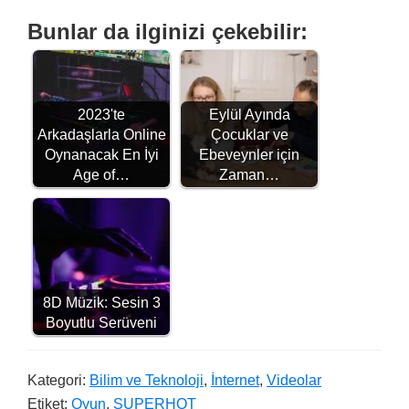
Bunlar da ilginizi çekebilir:
2023'te
Eylül Ayında
Arkadaşlarla Online
Çocuklar ve
Oynanacak En İyi
Ebeveynler için
Age of…
Zaman…
8D Müzik: Sesin 3
Boyutlu Serüveni
Kategori:
Bilim ve Teknoloji
,
İnternet
,
Videolar
Etiket:
Oyun
,
SUPERHOT