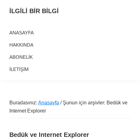
Birinci
Skip
Alt
İLGİLİ BİR BİLGİ
navigasyona
to
alana
Alternatif
geç
main
geç
Bilgi
content
ANASAYFA
Kaynağı
HAKKINDA
ABONELİK
İLETİŞİM
Buradasınız:
Anasayfa
/ Şunun için arşivler: Bedük ve
Internet Explorer
Bedük ve Internet Explorer