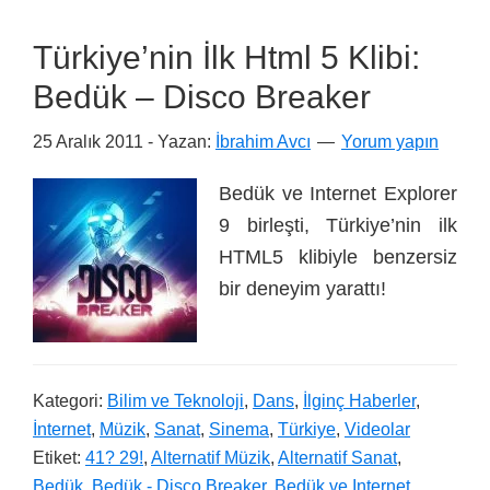
Türkiye’nin İlk Html 5 Klibi:
Bedük – Disco Breaker
25 Aralık 2011
- Yazan:
İbrahim Avcı
Yorum yapın
Bedük ve Internet Explorer
9 birleşti, Türkiye’nin ilk
HTML5 klibiyle benzersiz
bir deneyim yarattı!
Kategori:
Bilim ve Teknoloji
,
Dans
,
İlginç Haberler
,
İnternet
,
Müzik
,
Sanat
,
Sinema
,
Türkiye
,
Videolar
Etiket:
41? 29!
,
Alternatif Müzik
,
Alternatif Sanat
,
Bedük
,
Bedük - Disco Breaker
,
Bedük ve Internet