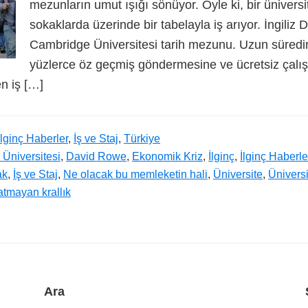
mezunların umut ışığı sönüyor. Öyle ki, bir üniver
sokaklarda üzerinde bir tabelayla iş arıyor. İngiliz
Cambridge Üniversitesi tarih mezunu. Uzun süredir
yüzlerce öz geçmiş göndermesine ve ücretsiz çalışm
n iş […]
İlginç Haberler
,
İş ve Staj
,
Türkiye
Üniversitesi
,
David Rowe
,
Ekonomik Kriz
,
İlginç
,
İlginç Haberle
ak
,
İş ve Staj
,
Ne olacak bu memleketin hali
,
Üniversite
,
Ünivers
tmayan krallık
Ara