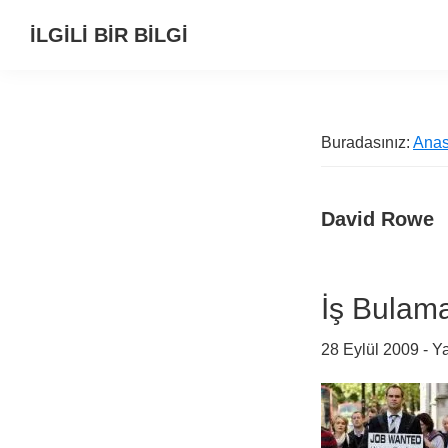
Birinci
Skip
Alt
İLGİLİ BİR BİLGİ
navigasyona
to
alana
Alternatif
geç
main
geç
Bilgi
content
Kaynağı
Buradasınız:
Anas
David Rowe
İş Bulama
28 Eylül 2009
- Y