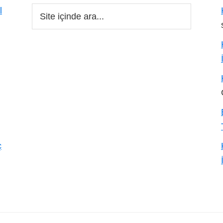
Site
l
içinde
ara...
ç