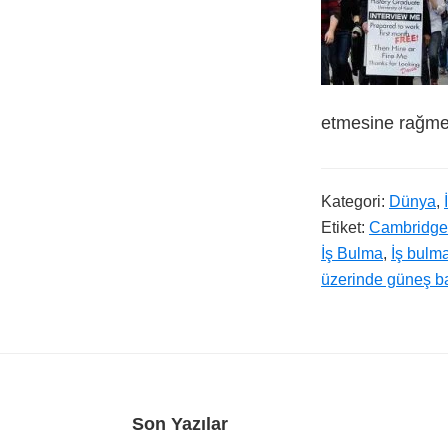
etmesine rağme
Kategori:
Dünya
,
Etiket:
Cambridge 
İş Bulma
,
İş bulm
üzerinde güneş ba
Footer
Son Yazılar