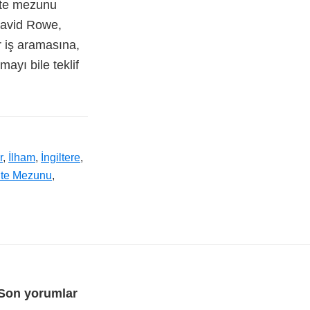
site mezunu
 David Rowe,
 iş aramasına,
ayı bile teklif
r
,
İlham
,
İngiltere
,
ite Mezunu
,
Son yorumlar