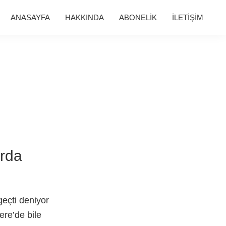
ANASAYFA
HAKKINDA
ABONELİK
İLETİŞİM
arda
geçti deniyor
ere’de bile