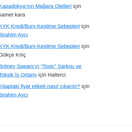
Kapadokya’nın Mağara Otelleri
için
samet kara
KYK Kredi/Burs Kesilme Sebepleri
için
İbrahim Avcı
KYK Kredi/Burs Kesilme Sebepleri
için
Gökçe Kılıç
Britney Spears’ın “Toxic” Şarkısı ve
Toksik İş Ortamı
için
Halterci
Kitaptaki fiyat etiketi nasıl çıkarılır?
için
İbrahim Avcı