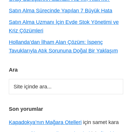
Satın Alma Sürecinde Yapılan 7 Büyük Hata
Satın Alma Uzmanı İçin Evde Stok Yönetimi ve
Kriz Çözümleri
Hollanda’dan İlham Alan Çözüm: İspenç
Tavuklarıyla Atık Sorununa Doğal Bir Yaklaşım
Ara
Site
içinde
ara...
Son yorumlar
Kapadokya’nın Mağara Otelleri
için
samet kara