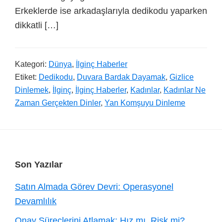
Erkeklerde ise arkadaşlarıyla dedikodu yaparken
dikkatli […]
Kategori:
Dünya
,
İlginç Haberler
Etiket:
Dedikodu
,
Duvara Bardak Dayamak
,
Gizlice
Dinlemek
,
İlginç
,
İlginç Haberler
,
Kadınlar
,
Kadınlar Ne
Zaman Gerçekten Dinler
,
Yan Komşuyu Dinleme
Footer
Son Yazılar
Satın Almada Görev Devri: Operasyonel
Devamlılık
Onay Süreçlerini Atlamak: Hız mı, Risk mi?