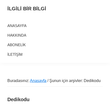
Birinci
Skip
Alt
İLGİLİ BİR BİLGİ
navigasyona
to
alana
Alternatif
geç
main
geç
Bilgi
content
ANASAYFA
Kaynağı
HAKKINDA
ABONELİK
İLETİŞİM
Buradasınız:
Anasayfa
/ Şunun için arşivler: Dedikodu
Dedikodu