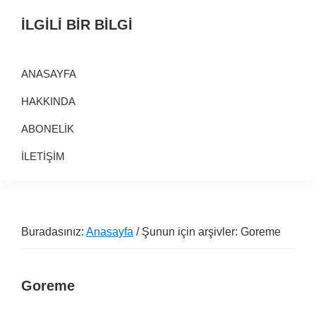
Birinci
Skip
Alt
İLGİLİ BİR BİLGİ
navigasyona
to
alana
Alternatif
geç
main
geç
Bilgi
content
ANASAYFA
Kaynağı
HAKKINDA
ABONELİK
İLETİŞİM
Buradasınız:
Anasayfa
/ Şunun için arşivler: Goreme
Goreme