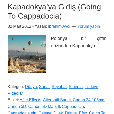
Kapadokya’ya Gidiş (Going
To Cappadocia)
02 Mart 2012
- Yazan:
İbrahim Avcı
Yorum yapın
Polonyalı bir çiftin
gözünden Kapadokya…
Kategori:
Dünya
,
Sanat
,
Seyahat
,
Sinema
,
Türkiye
,
Videolar
Etiket:
After Effects
,
Alternatif Sanat
,
Canon 24-105mm
,
Canon 5D
,
Canon 5D Mark II
,
Cappadocia
,
Cappadocia trip
,
Ceşme
,
Dilek
,
Dünya
,
Efez
,
Going To