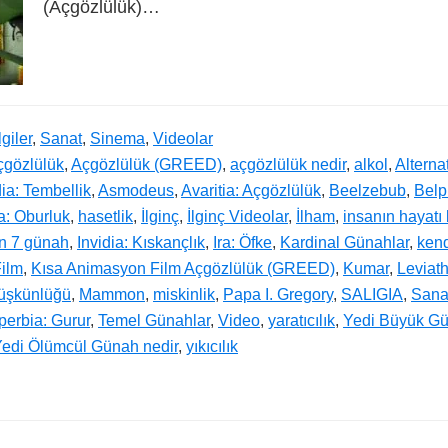
(Açgözlülük)…
lgiler
,
Sanat
,
Sinema
,
Videolar
çgözlülük
,
Açgözlülük (GREED)
,
açgözlülük nedir
,
alkol
,
Alterna
ia: Tembellik
,
Asmodeus
,
Avaritia: Açgözlülük
,
Beelzebub
,
Belp
a: Oburluk
,
hasetlik
,
İlginç
,
İlginç Videolar
,
İlham
,
insanın hayatı
n 7 günah
,
Invidia: Kıskançlık
,
Ira: Öfke
,
Kardinal Günahlar
,
kend
ilm
,
Kısa Animasyon Film Açgözlülük (GREED)
,
Kumar
,
Leviat
düşkünlüğü
,
Mammon
,
miskinlik
,
Papa I. Gregory
,
SALIGIA
,
Sana
perbia: Gurur
,
Temel Günahlar
,
Video
,
yaratıcılık
,
Yedi Büyük G
edi Ölümcül Günah nedir
,
yıkıcılık