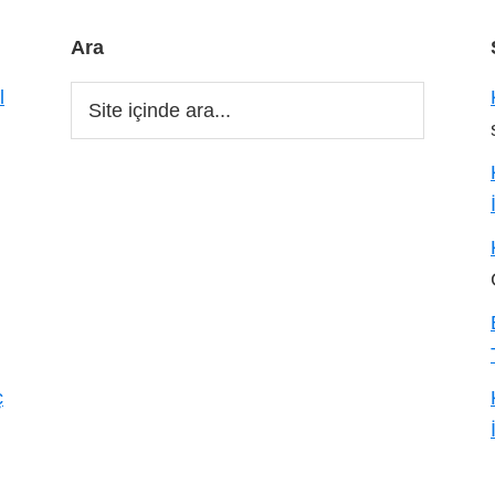
Ara
Site
l
içinde
ara...
ç