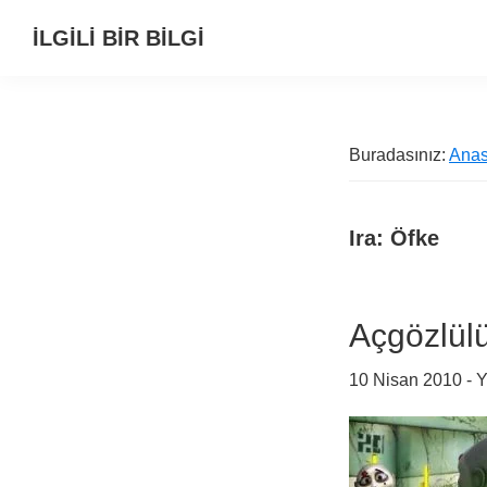
Birinci
Skip
Alt
İLGİLİ BİR BİLGİ
navigasyona
to
alana
Alternatif
geç
main
geç
Bilgi
content
Kaynağı
Buradasınız:
Anas
Ira: Öfke
Açgözlül
10 Nisan 2010
- 