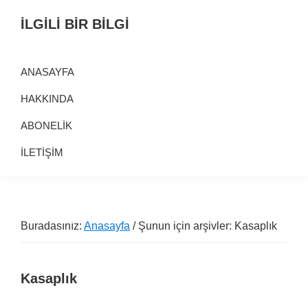
Birinci
Skip
Alt
İLGİLİ BİR BİLGİ
navigasyona
to
alana
Alternatif
geç
main
geç
Bilgi
content
ANASAYFA
Kaynağı
HAKKINDA
ABONELİK
İLETİŞİM
Buradasınız:
Anasayfa
/ Şunun için arşivler: Kasaplık
Kasaplık