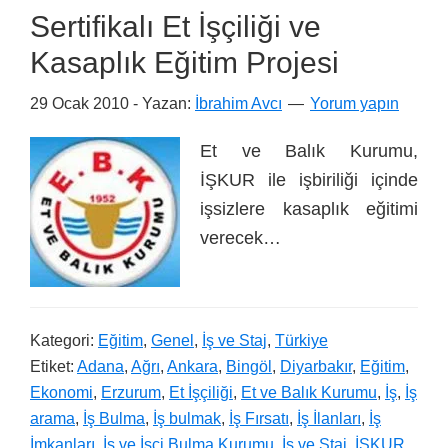
Sertifikalı Et İşçiliği ve
Kasaplık Eğitim Projesi
29 Ocak 2010
- Yazan:
İbrahim Avcı
Yorum yapın
Et ve Balık Kurumu,
İŞKUR ile işbiriliği içinde
işsizlere kasaplık eğitimi
verecek…
Kategori:
Eğitim
,
Genel
,
İş ve Staj
,
Türkiye
Etiket:
Adana
,
Ağrı
,
Ankara
,
Bingöl
,
Diyarbakır
,
Eğitim
,
Ekonomi
,
Erzurum
,
Et İşçiliği
,
Et ve Balık Kurumu
,
İş
,
İş
arama
,
İş Bulma
,
İş bulmak
,
İş Fırsatı
,
İş İlanları
,
İş
İmkanları
,
İş ve İşçi Bulma Kurumu
,
İş ve Staj
,
İŞKUR
,