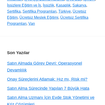
İşsizlere Eğitim ve İş
,
İşsizlik
,
Kasaplık
,
Sakarya
,
Sertifika
,
Sertifika Programları
,
Türkiye
,
Ücretsiz
Eğitim
,
Ücretsiz Meslek Eğitimi
,
Ücretsiz Sertifika
Programları
,
Van
Footer
Son Yazılar
Satın Almada Görev Devri: Operasyonel
Devamlılık
Onay Süreçlerini Atlamak: Hız mı, Risk mi?
Satın Alma Sürecinde Yapılan 7 Büyük Hata
Satın Alma Uzmanı İçin Evde Stok Yönetimi ve
Kriz Çözümleri