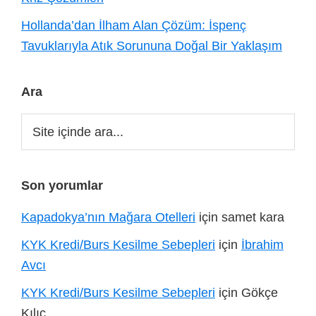
Hollanda’dan İlham Alan Çözüm: İspenç
Tavuklarıyla Atık Sorununa Doğal Bir Yaklaşım
Ara
Site
içinde
ara...
Son yorumlar
Kapadokya’nın Mağara Otelleri
için
samet kara
KYK Kredi/Burs Kesilme Sebepleri
için
İbrahim
Avcı
KYK Kredi/Burs Kesilme Sebepleri
için
Gökçe
Kılıç