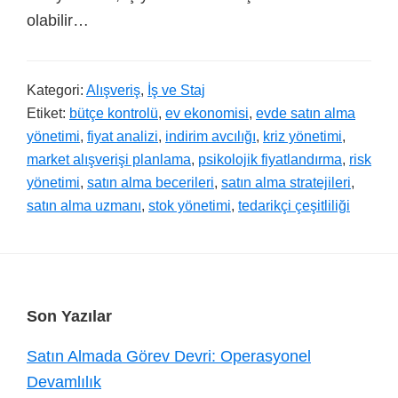
olabilir…
Kategori:
Alışveriş
,
İş ve Staj
Etiket:
bütçe kontrolü
,
ev ekonomisi
,
evde satın alma
yönetimi
,
fiyat analizi
,
indirim avcılığı
,
kriz yönetimi
,
market alışverişi planlama
,
psikolojik fiyatlandırma
,
risk
yönetimi
,
satın alma becerileri
,
satın alma stratejileri
,
satın alma uzmanı
,
stok yönetimi
,
tedarikçi çeşitliliği
Footer
Son Yazılar
Satın Almada Görev Devri: Operasyonel
Devamlılık