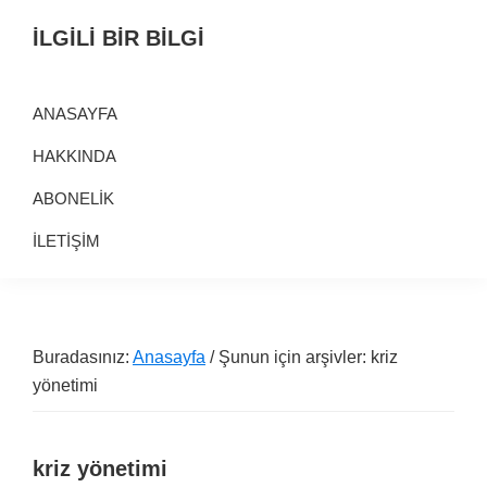
Birinci
Skip
Alt
İLGİLİ BİR BİLGİ
navigasyona
to
alana
Alternatif
geç
main
geç
Bilgi
content
ANASAYFA
Kaynağı
HAKKINDA
ABONELİK
İLETİŞİM
Buradasınız:
Anasayfa
/ Şunun için arşivler: kriz
yönetimi
kriz yönetimi