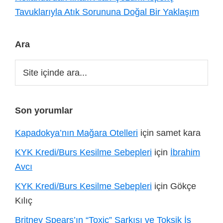
Tavuklarıyla Atık Sorununa Doğal Bir Yaklaşım
Ara
Site
içinde
ara...
Son yorumlar
Kapadokya’nın Mağara Otelleri
için
samet kara
KYK Kredi/Burs Kesilme Sebepleri
için
İbrahim
Avcı
KYK Kredi/Burs Kesilme Sebepleri
için
Gökçe
Kılıç
Britney Spears’ın “Toxic” Şarkısı ve Toksik İş