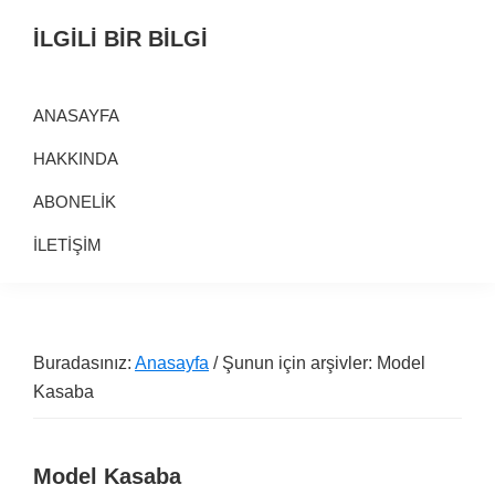
Birinci
Skip
Alt
İLGİLİ BİR BİLGİ
navigasyona
to
alana
Alternatif
geç
main
geç
Bilgi
content
ANASAYFA
Kaynağı
HAKKINDA
ABONELİK
İLETİŞİM
Buradasınız:
Anasayfa
/ Şunun için arşivler: Model
Kasaba
Model Kasaba