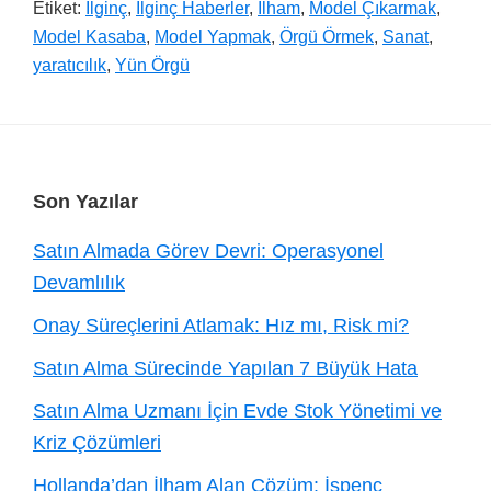
Etiket:
İlginç
,
İlginç Haberler
,
İlham
,
Model Çıkarmak
,
Model Kasaba
,
Model Yapmak
,
Örgü Örmek
,
Sanat
,
yaratıcılık
,
Yün Örgü
Footer
Son Yazılar
Satın Almada Görev Devri: Operasyonel
Devamlılık
Onay Süreçlerini Atlamak: Hız mı, Risk mi?
Satın Alma Sürecinde Yapılan 7 Büyük Hata
Satın Alma Uzmanı İçin Evde Stok Yönetimi ve
Kriz Çözümleri
Hollanda’dan İlham Alan Çözüm: İspenç