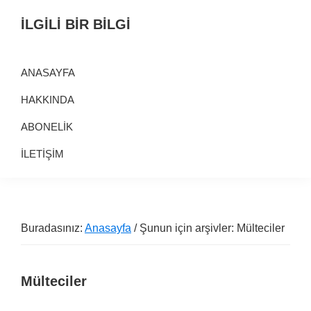
Birinci
Skip
Alt
İLGİLİ BİR BİLGİ
navigasyona
to
alana
Alternatif
geç
main
geç
Bilgi
content
ANASAYFA
Kaynağı
HAKKINDA
ABONELİK
İLETİŞİM
Buradasınız:
Anasayfa
/ Şunun için arşivler: Mülteciler
Mülteciler