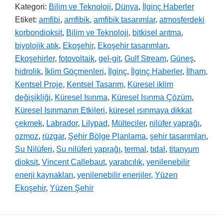
Kategori:
Bilim ve Teknoloji
,
Dünya
,
İlginç Haberler
Etiket:
amfibi
,
amfibik
,
amfibik tasarımlar
,
atmosferdeki
korbondioksit
,
Bilim ve Teknoloji
,
bitkisel arıtma
,
biyolojik atık
,
Ekoşehir
,
Ekoşehir tasarımları
,
Ekoşehirler
,
fotovoltaik
,
gel-git
,
Gulf Stream
,
Güneş
,
hidrolik
,
İklim Göçmenleri
,
İlginç
,
İlginç Haberler
,
İlham
,
Kentsel Proje
,
Kentsel Tasarım
,
Küresel iklim
değişikliği
,
Küresel Isınma
,
Küresel Isınma Çözüm
,
Küresel Isınmanın Etkileri
,
küresel ısınmaya dikkat
çekmek
,
Labrador
,
Lilypad
,
Mülteciler
,
nilüfer yaprağı
,
ozmoz
,
rüzgar
,
Şehir Bölge Planlama
,
şehir tasarımları
,
Su Nilüferi
,
Su nilüferi yaprağı
,
termal
,
tıdal
,
titanyum
dioksit
,
Vincent Callebaut
,
yaratıcılık
,
yenilenebilir
enerji kaynakları
,
yenilenebilir enerjiler
,
Yüzen
Ekoşehir
,
Yüzen Şehir