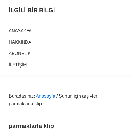
Birinci
Skip
Alt
İLGİLİ BİR BİLGİ
navigasyona
to
alana
Alternatif
geç
main
geç
Bilgi
content
ANASAYFA
Kaynağı
HAKKINDA
ABONELİK
İLETİŞİM
Buradasınız:
Anasayfa
/ Şunun için arşivler:
parmaklarla klip
parmaklarla klip