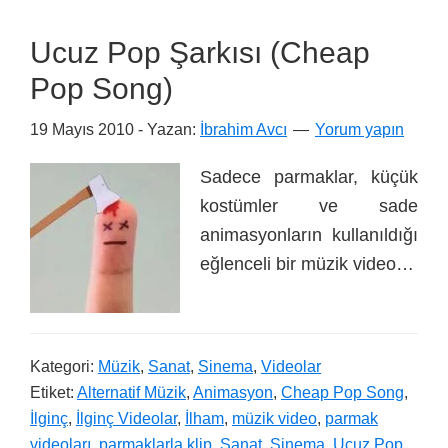
Ucuz Pop Şarkısı (Cheap
Pop Song)
19 Mayıs 2010
- Yazan:
İbrahim Avcı
Yorum yapın
Sadece parmaklar, küçük
kostümler ve sade
animasyonların kullanıldığı
eğlenceli bir müzik video…
Kategori:
Müzik
,
Sanat
,
Sinema
,
Videolar
Etiket:
Alternatif Müzik
,
Animasyon
,
Cheap Pop Song
,
İlginç
,
İlginç Videolar
,
İlham
,
müzik video
,
parmak
videoları
,
parmaklarla klip
,
Sanat
,
Sinema
,
Ucuz Pop