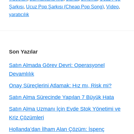
Şarkısı
,
Ucuz Pop Şarkısı (Cheap Pop Song)
,
Video
,
yaratıcılık
Footer
Son Yazılar
Satın Almada Görev Devri: Operasyonel
Devamlılık
Onay Süreçlerini Atlamak: Hız mı, Risk mi?
Satın Alma Sürecinde Yapılan 7 Büyük Hata
Satın Alma Uzmanı İçin Evde Stok Yönetimi ve
Kriz Çözümleri
Hollanda’dan İlham Alan Çözüm: İspenç