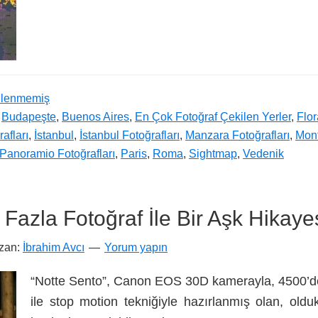
ilenmemiş
,
Budapeşte
,
Buenos Aires
,
En Çok Fotoğraf Çekilen Yerler
,
Flo
afları
,
İstanbul
,
İstanbul Fotoğrafları
,
Manzara Fotoğrafları
,
Mont
Panoramio Fotoğrafları
,
Paris
,
Roma
,
Sightmap
,
Vedenik
Fazla Fotoğraf İle Bir Aşk Hikaye
zan:
İbrahim Avcı
Yorum yapın
“Notte Sento”, Canon EOS 30D kamerayla, 4500’de
ile stop motion tekniğiyle hazırlanmış olan, oldukç