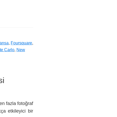
ransa
,
Foursquare
,
e Carlo
,
New
si
n fazla fotoğraf
a etkileyici bir