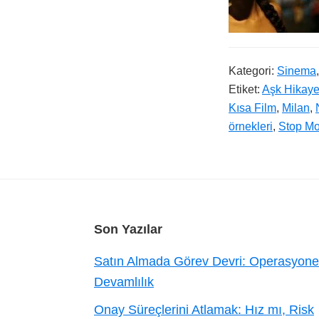
Kategori:
Sinema
Etiket:
Aşk Hikaye
Kısa Film
,
Milan
,
örnekleri
,
Stop Mo
Footer
Son Yazılar
Satın Almada Görev Devri: Operasyone
Devamlılık
Onay Süreçlerini Atlamak: Hız mı, Risk