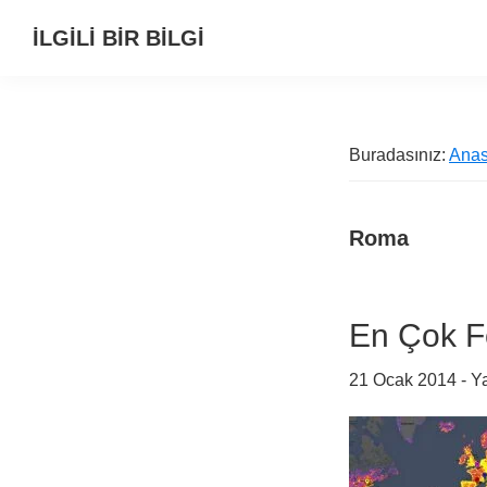
Birinci
Skip
Alt
İLGİLİ BİR BİLGİ
navigasyona
to
alana
Alternatif
geç
main
geç
Bilgi
content
Kaynağı
Buradasınız:
Anas
Roma
En Çok Fo
21 Ocak 2014
- Y