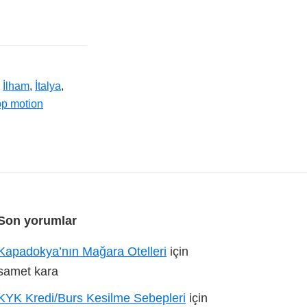
,
İlham
,
İtalya
,
op motion
Son yorumlar
Kapadokya’nın Mağara Otelleri
için
samet kara
KYK Kredi/Burs Kesilme Sebepleri
için