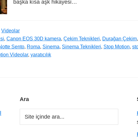
başka kısa aşk hikayesi…
,
Videolar
si
,
Canon EOS 30D kamera
,
Çekim Teknikleri
,
Durağan Çekim
Notte Sento
,
Roma
,
Sinema
,
Sinema Teknikleri
,
Stop Motion
,
st
tion Videolar
,
yaratıcılık
Ara
Site
l
içinde
ara...