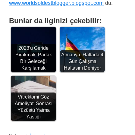
www.worldsoldestblogger.blogspot.com
du.
Bunlar da ilginizi çekebilir:
2023'ü Geride
Bırakmak: Parlak
Almanya, Haftada 4
Bir Geleceği
Gün Çalışma
Karşılamak
Haftasını Deniyor
Vitrektomi Göz
Ameliyatı Sonrası
Yüzüstü Yatma
Yastığı