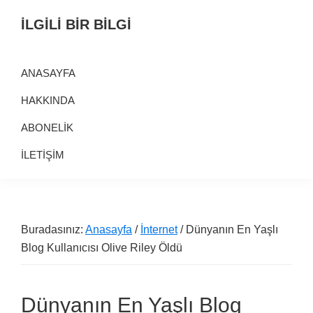
Birinci
Skip
Alt
İLGİLİ BİR BİLGİ
navigasyona
to
alana
Alternatif
geç
main
geç
Bilgi
content
ANASAYFA
Kaynağı
HAKKINDA
ABONELİK
İLETİŞİM
Buradasınız:
Anasayfa
/
İnternet
/ Dünyanın En Yaşlı
Blog Kullanıcısı Olive Riley Öldü
Dünyanın En Yaşlı Blog