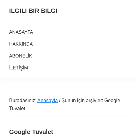
Birinci
Skip
Alt
İLGİLİ BİR BİLGİ
navigasyona
to
alana
Alternatif
geç
main
geç
Bilgi
content
ANASAYFA
Kaynağı
HAKKINDA
ABONELİK
İLETİŞİM
Buradasınız:
Anasayfa
/ Şunun için arşivler: Google
Tuvalet
Google Tuvalet