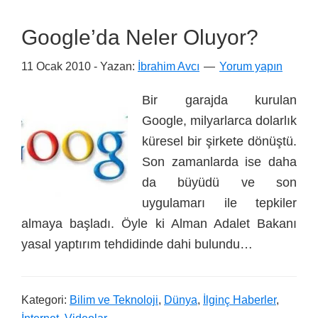
Google’da Neler Oluyor?
11 Ocak 2010
- Yazan:
İbrahim Avcı
Yorum yapın
Bir garajda kurulan
Google, milyarlarca dolarlık
küresel bir şirkete dönüştü.
Son zamanlarda ise daha
da büyüdü ve son
uygulamarı ile tepkiler
almaya başladı. Öyle ki Alman Adalet Bakanı
yasal yaptırım tehdidinde dahi bulundu…
Kategori:
Bilim ve Teknoloji
,
Dünya
,
İlginç Haberler
,