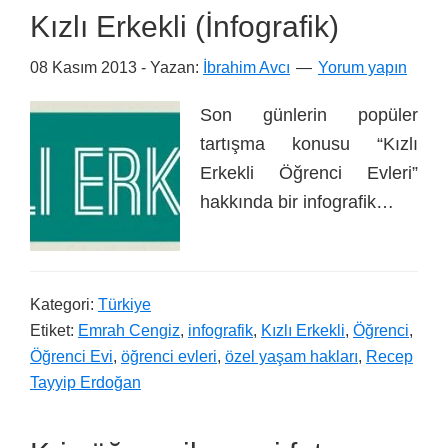
Kızlı Erkekli (İnfografik)
08 Kasım 2013
- Yazan:
İbrahim Avcı
Yorum yapın
Son günlerin popüler
tartışma konusu “Kızlı
Erkekli Öğrenci Evleri”
hakkında bir infografik…
Kategori:
Türkiye
Etiket:
Emrah Cengiz
,
infografik
,
Kızlı Erkekli
,
Öğrenci
,
Öğrenci Evi
,
öğrenci evleri
,
özel yaşam hakları
,
Recep
Tayyip Erdoğan