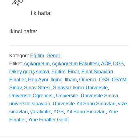
İlk hafta:
İkinci hafta:
Kategori:
Eğitim
,
Genel
Etiket:
Açıköğretim
,
Açıköğretim Fakültesi
,
AÖF
,
DGS
,
Dikey geçiş sınavı
,
Eğitim
,
Final
,
Final Sınavları
,
Finaller
,
Hep Aynı
,
İlginç
,
İlham
,
Öğrenci
,
ÖSS
,
ÖSYM
,
Sınav
,
Sınav Stresi
,
Sınavsız İkinci Üniversite
,
Üniveriste Öğrencisi
,
Üniversite
,
Üniversite Sınavı
,
üniversite sınavları
,
Üniversite Yıl Sonu Sınavları
,
vize
sınavları
,
yaratıcılık
,
YGS
,
Yıl Sonu Sınavları
,
Yine
Finaller
,
Yine Finaller Geldi