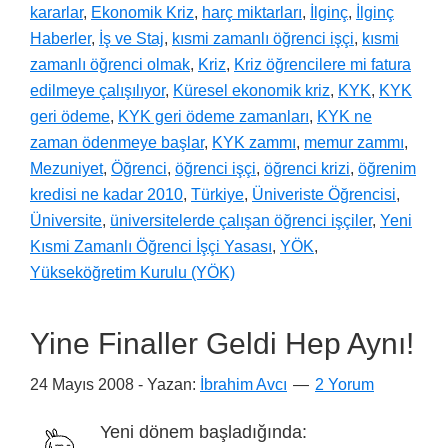
kararlar
,
Ekonomik Kriz
,
harç miktarları
,
İlginç
,
İlginç
Haberler
,
İş ve Staj
,
kısmi zamanlı öğrenci işçi
,
kısmi
zamanlı öğrenci olmak
,
Kriz
,
Kriz öğrencilere mi fatura
edilmeye çalışılıyor
,
Küresel ekonomik kriz
,
KYK
,
KYK
geri ödeme
,
KYK geri ödeme zamanları
,
KYK ne
zaman ödenmeye başlar
,
KYK zammı
,
memur zammı
,
Mezuniyet
,
Öğrenci
,
öğrenci işçi
,
öğrenci krizi
,
öğrenim
kredisi ne kadar 2010
,
Türkiye
,
Üniveriste Öğrencisi
,
Üniversite
,
üniversitelerde çalışan öğrenci işçiler
,
Yeni
Kısmi Zamanlı Öğrenci İşçi Yasası
,
YÖK
,
Yükseköğretim Kurulu (YÖK)
Yine Finaller Geldi Hep Aynı!
24 Mayıs 2008
- Yazan:
İbrahim Avcı
2 Yorum
Yeni dönem başladığında: