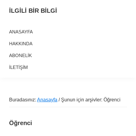
Birinci
Skip
Alt
İLGİLİ BİR BİLGİ
navigasyona
to
alana
Alternatif
geç
main
geç
Bilgi
content
ANASAYFA
Kaynağı
HAKKINDA
ABONELİK
İLETİŞİM
Buradasınız:
Anasayfa
/ Şunun için arşivler: Öğrenci
Öğrenci