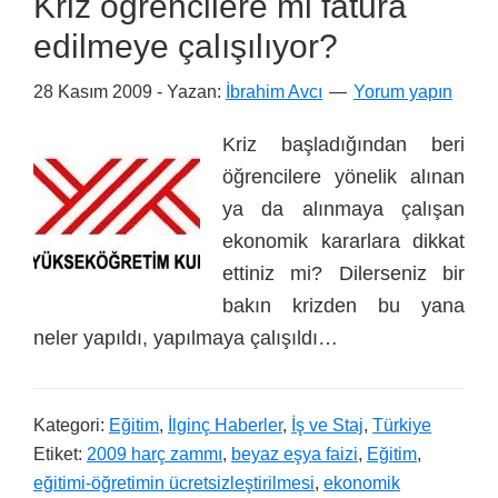
Kriz öğrencilere mi fatura
edilmeye çalışılıyor?
28 Kasım 2009
- Yazan:
İbrahim Avcı
Yorum yapın
Kriz başladığından beri
öğrencilere yönelik alınan
ya da alınmaya çalışan
ekonomik kararlara dikkat
ettiniz mi? Dilerseniz bir
bakın krizden bu yana
neler yapıldı, yapılmaya çalışıldı…
Kategori:
Eğitim
,
İlginç Haberler
,
İş ve Staj
,
Türkiye
Etiket:
2009 harç zammı
,
beyaz eşya faizi
,
Eğitim
,
eğitimi-öğretimin ücretsizleştirilmesi
,
ekonomik