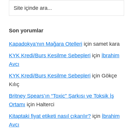
Site
içinde
ara...
Son yorumlar
Kapadokya’nın Mağara Otelleri
için
samet kara
KYK Kredi/Burs Kesilme Sebepleri
için
İbrahim
Avcı
KYK Kredi/Burs Kesilme Sebepleri
için
Gökçe
Kılıç
Britney Spears’ın “Toxic” Şarkısı ve Toksik İş
Ortamı
için
Halterci
Kitaptaki fiyat etiketi nasıl çıkarılır?
için
İbrahim
Avcı